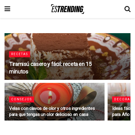
RECETAS
Tiramisú casero y fácil: receta en 15
minutos
CONSEJOS
DECORAC
Velas con clavos de olor y otros ingredientes
Ideas fácil
para que tengas un olor delicioso en casa
para Año N