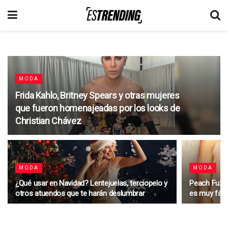
MODA
Frida Kahlo, Britney Spears y otras mujeres
que fueron homenajeadas por los looks de
Christian Chávez
MODA
MODA
¿Qué usar en Navidad? Lentejuelas, terciopelo y
Peach Fuzz:
otros atuendos que te harán deslumbrar
es muy fáci