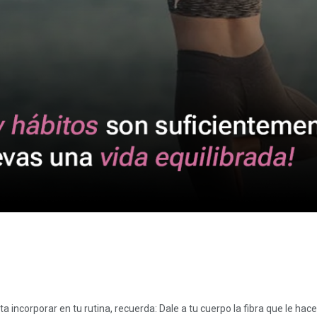
a incorporar en tu rutina, recuerda: Dale a tu cuerpo la fibra que le hac