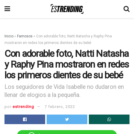
Inicio
»
Famosos
»
Con adorable foto, Natti Natasha y Raphy Pina
mostraron en redes los primeros dientes de su bebé
Con adorable foto, Natti Natasha
y Raphy Pina mostraron en redes
los primeros dientes de su bebé
Los seguidores de Vida Isabelle no dudaron en
llenar de elogios a la pequeña.
por
estrending
7 febrero, 2022