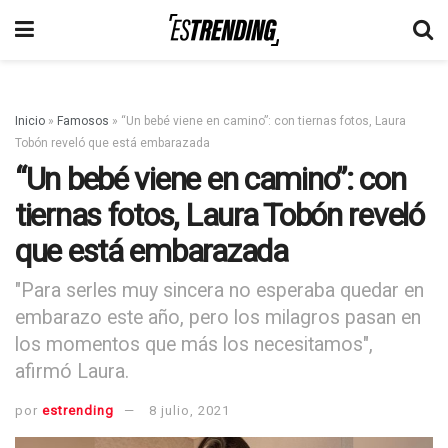
Inicio
»
Famosos
»
“Un bebé viene en camino”: con tiernas fotos, Laura
Tobón reveló que está embarazada
“Un bebé viene en camino”: con
tiernas fotos, Laura Tobón reveló
que está embarazada
"Para serles muy sincera no esperaba quedar en
embarazo este año, pero los milagros pasan en
los momentos que más los necesitamos",
afirmó Laura.
por
estrending
8 julio, 2021