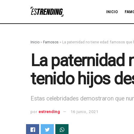
INICIO
FAM
Inicio
»
Famosos
»
La paternidad no tiene edad: famosos que 
La paternidad 
tenido hijos d
Estas celebridades demostraron que nunc
por
estrending
16 junio, 2021