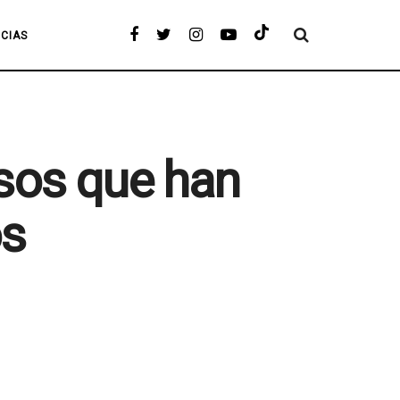
ICIAS
osos que han
os