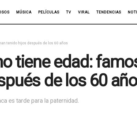
OSOS
MÚSICA
PELÍCULAS
TV
VIRAL
TENDENCIAS
NOT
han tenido hijos después de los 60 años
no tiene edad: fam
espués de los 60 añ
a es tarde para la paternidad.