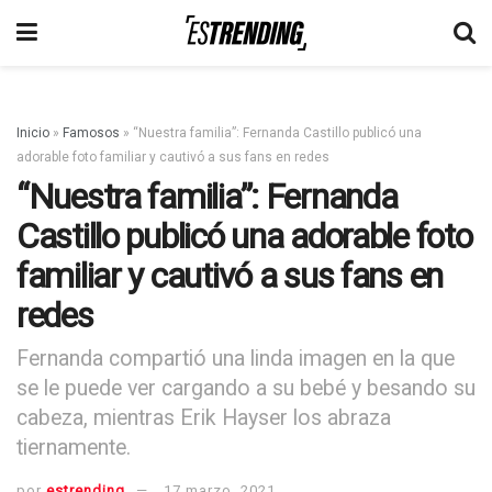
Inicio
»
Famosos
»
“Nuestra familia”: Fernanda Castillo publicó una
adorable foto familiar y cautivó a sus fans en redes
“Nuestra familia”: Fernanda
Castillo publicó una adorable foto
familiar y cautivó a sus fans en
redes
Fernanda compartió una linda imagen en la que
se le puede ver cargando a su bebé y besando su
cabeza, mientras Erik Hayser los abraza
tiernamente.
por
estrending
17 marzo, 2021