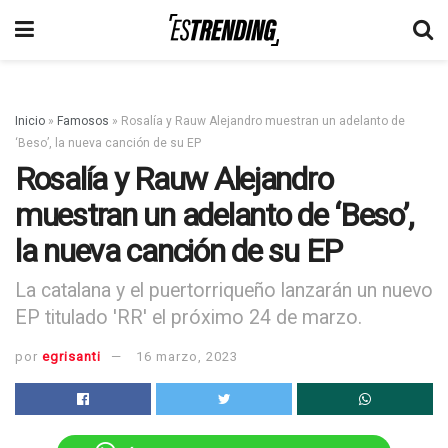
Inicio
»
Famosos
»
Rosalía y Rauw Alejandro muestran un adelanto de
‘Beso’, la nueva canción de su EP
Rosalía y Rauw Alejandro
muestran un adelanto de ‘Beso’,
la nueva canción de su EP
La catalana y el puertorriqueño lanzarán un nuevo
EP titulado 'RR' el próximo 24 de marzo.
por
egrisanti
16 marzo, 2023