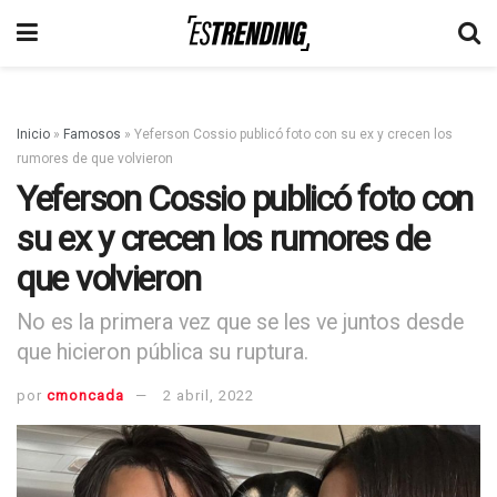
Inicio
»
Famosos
»
Yeferson Cossio publicó foto con su ex y crecen los
rumores de que volvieron
Yeferson Cossio publicó foto con
su ex y crecen los rumores de
que volvieron
No es la primera vez que se les ve juntos desde
que hicieron pública su ruptura.
por
cmoncada
2 abril, 2022