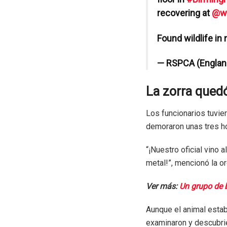
recovering at
@wi
Found wildlife in
— RSPCA (Englan
La zorra quedó
Los funcionarios tuvie
demoraron unas tres hor
“¡Nuestro oficial vino
metal!”, mencionó la o
Ver más:
Un grupo de b
Aunque el animal estab
examinaron y descubri