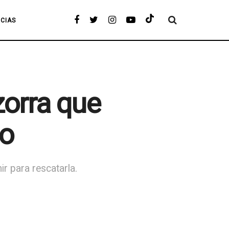
ICIAS
orra que
co
r para rescatarla.