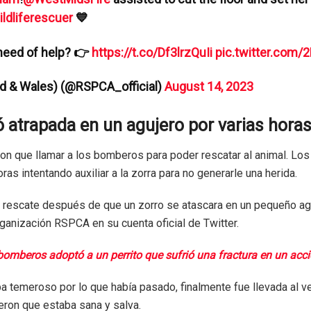
ldliferescuer
💙
 need of help? 👉
https://t.co/Df3lrzQuIi
pic.twitter.com
d & Wales) (@RSPCA_official)
August 14, 2023
 atrapada en un agujero por varias hora
ron que llamar a los bomberos para poder rescatar al animal. Lo
as intentando auxiliar a la zorra para no generarle una herida.
 al rescate después de que un zorro se atascara en un pequeño ag
rganización RSPCA en su cuenta oficial de Twitter.
omberos adoptó a un perrito que sufrió una fractura en un acci
a temeroso por lo que había pasado, finalmente fue llevada al ve
eron que estaba sana y salva.