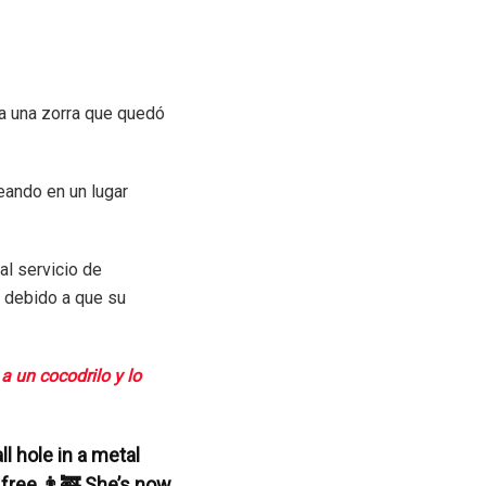
 a una zorra que quedó
eando en un lugar
al servicio de
a debido a que su
a un cocodrilo y lo
l hole in a metal
 free 👨‍🚒 She’s now