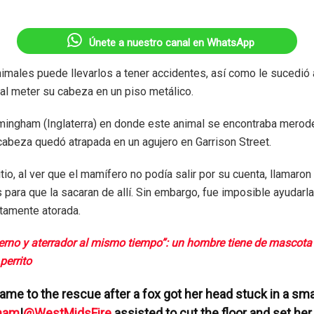
Únete a nuestro canal en WhatsApp
nimales puede llevarlos a tener accidentes, así como le sucedió
 al meter su cabeza en un piso metálico.
rmingham (Inglaterra) en donde este animal se encontraba merod
abeza quedó atrapada en un agujero en Garrison Street.
tio, al ver que el mamífero no podía salir por su cuenta, llamaron 
 para que la sacaran de allí. Sin embargo, fue imposible ayudarl
tamente atorada.
erno y aterrador al mismo tiempo”: un hombre tiene de mascota 
 perrito
came to the rescue after a fox got her head stuck in a smal
ham
!
@WestMidsFire
assisted to cut the floor and set her