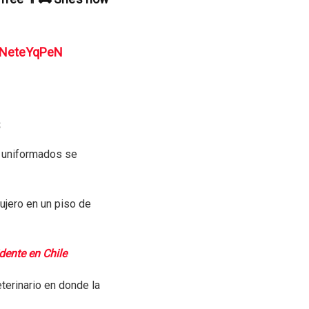
/2NeteYqPeN
s
s uniformados se
ujero en un piso de
dente en Chile
terinario en donde la