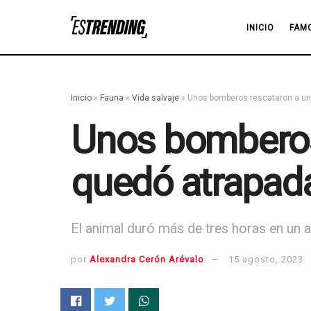
INICIO
FAM
Inicio
»
Fauna
»
Vida salvaje
»
Unos bomberos rescataron a una
Unos bomberos
quedó atrapada
El animal duró más de tres horas en un a
por
Alexandra Cerón Arévalo
15 agosto, 2023