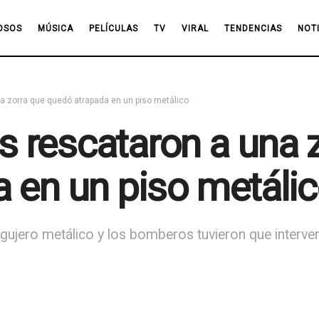
OSOS
MÚSICA
PELÍCULAS
TV
VIRAL
TENDENCIAS
NOT
 zorra que quedó atrapada en un piso metálico
 rescataron a una z
 en un piso metáli
gujero metálico y los bomberos tuvieron que interveni