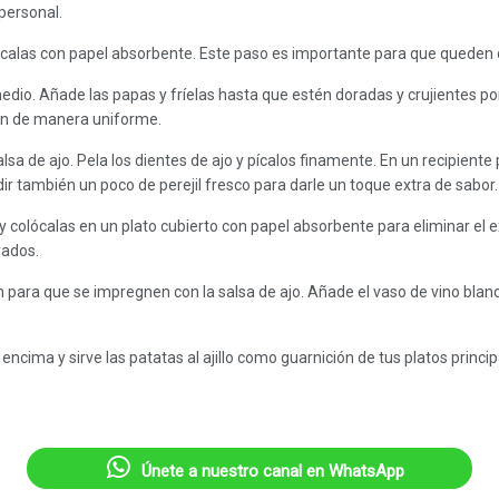
personal.
calas con papel absorbente. Este paso es importante para que queden cru
 medio. Añade las papas y fríelas hasta que estén doradas y crujientes
en de manera uniforme.
sa de ajo. Pela los dientes de ajo y pícalos finamente. En un recipiente 
dir también un poco de perejil fresco para darle un toque extra de sabor.
y colócalas en un plato cubierto con papel absorbente para eliminar el e
rados.
en para que se impregnen con la salsa de ajo. Añade el vaso de vino bla
ncima y sirve las patatas al ajillo como guarnición de tus platos princip
Únete a nuestro canal en WhatsApp