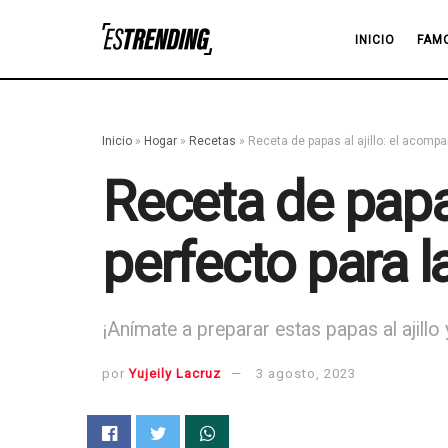
INICIO
FAM
Inicio
»
Hogar
»
Recetas
»
Receta de papas al ajillo: el acomp
Receta de papas
perfecto para l
¡Anímate a preparar estas papas al ajill
por
Yujeily Lacruz
3 agosto, 2023