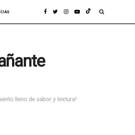
ICIAS
pañante
ento lleno de sabor y textura!