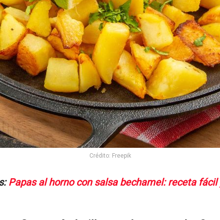
Crédito: Freepik
s:
Papas al horno con salsa bechamel: receta fácil y