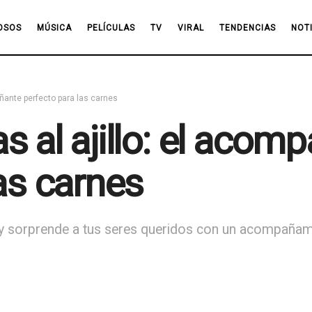
OSOS
MÚSICA
PELÍCULAS
TV
VIRAL
TENDENCIAS
NOT
añante perfecto para las carnes
 al ajillo: el acom
as carnes
o y sorprende a tus seres queridos con un acompañami