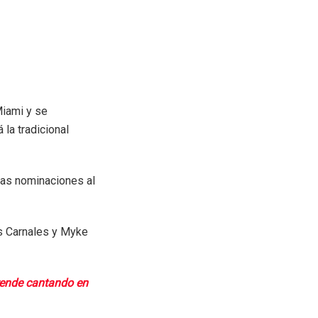
Miami y se
 la tradicional
las nominaciones al
s Carnales y Myke
rende cantando en