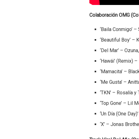
Colaboración OMG (Cola
‘Baila Conmigo’ 
‘Beautiful Boy’ – 
‘Del Mar’ – Ozuna,
‘Hawái’ (Remix) 
‘Mamacita’ – Blac
‘Me Gusta’ – Anit
‘TKN’ – Rosalía y 
‘Top Gone’ – Lil 
‘Un Día (One Day)’
‘X’ – Jonas Brothe