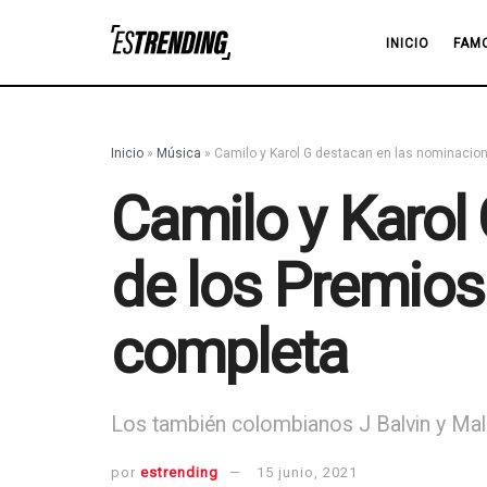
INICIO
FAM
Inicio
»
Música
»
Camilo y Karol G destacan en las nominacion
Camilo y Karol
de los Premios
completa
Los también colombianos J Balvin y Mal
por
estrending
15 junio, 2021