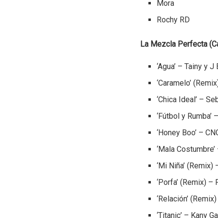
Mora
Rochy RD
La Mezcla Perfecta (Ca
‘Agua’ – Tainy y J 
‘Caramelo’ (Remix
‘Chica Ideal’ – Se
‘Fútbol y Rumba’ –
‘Honey Boo’ – CN
‘Mala Costumbre’ 
‘Mi Niña’ (Remix)
‘Porfa’ (Remix) – 
‘Relación’ (Remix)
‘Titanic’ – Kany G