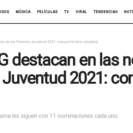
OSOS
MÚSICA
PELÍCULAS
TV
VIRAL
TENDENCIAS
NOT
es de los Premios Juventud 2021: conoce la lista completa
 G destacan en las
 Juventud 2021: cono
uma les siguen con 11 nominaciones cada uno.