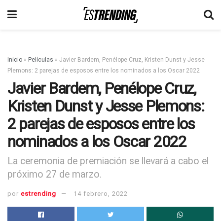
Inicio
»
Películas
»
Javier Bardem, Penélope Cruz, Kristen Dunst y Jesse
Plemons: 2 parejas de esposos entre los nominados a los Oscar 2022
Javier Bardem, Penélope Cruz,
Kristen Dunst y Jesse Plemons:
2 parejas de esposos entre los
nominados a los Oscar 2022
La ceremonia de premiación se llevará a cabo el
próximo 27 de marzo.
por
estrending
14 febrero, 2022