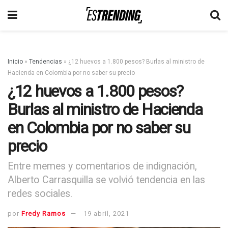
Inicio
»
Tendencias
»
¿12 huevos a 1.800 pesos? Burlas al ministro de
Hacienda en Colombia por no saber su precio
¿12 huevos a 1.800 pesos?
Burlas al ministro de Hacienda
en Colombia por no saber su
precio
Entre memes y comentarios de indignación,
Alberto Carrasquilla se volvió tendencia en las
redes sociales.
por
Fredy Ramos
19 abril, 2021