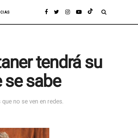
ICIAS
ntaner tendrá su
e se sabe
s que no se ven en redes.