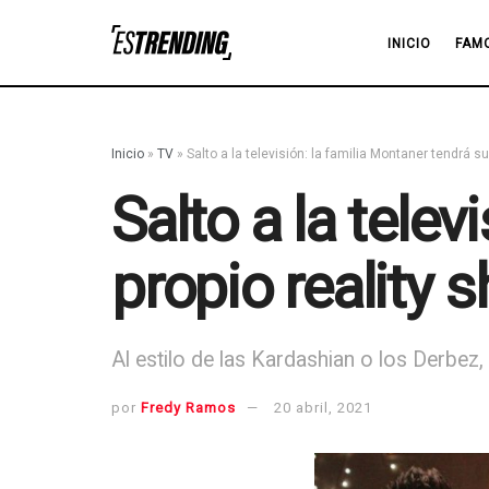
INICIO
FAM
Inicio
»
TV
»
Salto a la televisión: la familia Montaner tendrá s
Salto a la tele
propio reality 
Al estilo de las Kardashian o los Derbez,
por
Fredy Ramos
20 abril, 2021