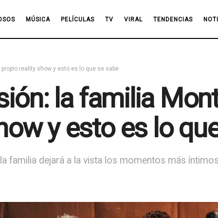
OSOS
MÚSICA
PELÍCULAS
TV
VIRAL
TENDENCIAS
NOT
u propio reality show y esto es lo que se sabe
visión: la familia Mo
show y esto es lo qu
 la familia dejará a la vista los momentos más íntimo