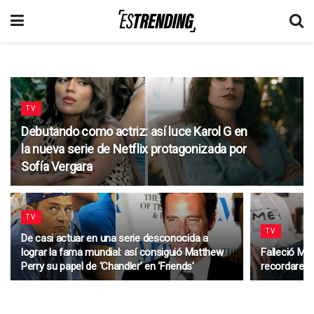
TV
Debutando como actriz: así luce Karol G en
la nueva serie de Netflix protagonizada por
Sofía Vergara
TV
TV
De casi actuar en una serie desconocida a
lograr la fama mundial: así consiguió Matthew
Falleció Ma
Perry su papel de ‘Chandler’ en ‘Friends’
recordaremo