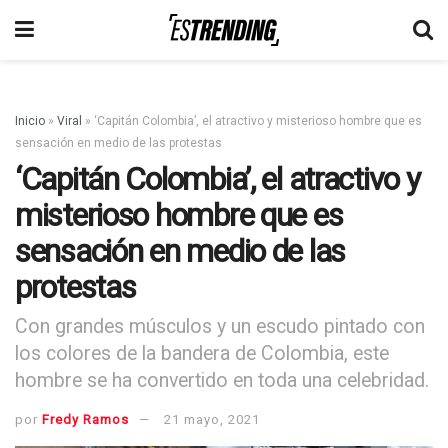
Inicio
»
Viral
»
‘Capitán Colombia’, el atractivo y misterioso hombre que es
sensación en medio de las protestas
‘Capitán Colombia’, el atractivo y
misterioso hombre que es
sensación en medio de las
protestas
Con grandes músculos y un escudo pintado con
los colores de la bandera de Colombia, este
hombre se ha convertido en toda una celebridad.
por
Fredy Ramos
21 mayo, 2021