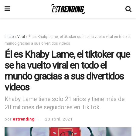
Inicio
»
Viral
»
Él es Khaby Lame, el tiktoker que se ha vuelto viral en todo el
mundo gracias a sus divertidos videos
Él es Khaby Lame, el tiktoker que
se ha vuelto viral en todo el
mundo gracias a sus divertidos
videos
Khaby Lame tiene solo 21 años y tiene más de
20 millones de seguidores en TikTok.
por
estrending
20 abril, 2021