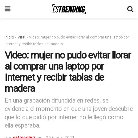
Inicio
»
Viral
»
Video: mujer no pudo evitar llorar al comprar una laptop por
Internet y recibir tablas de madera
Video: mujer no pudo evitar llorar
al comprar una laptop por
Internet y recibir tablas de
madera
En una grabación difundida en redes, se
evidencia el momento en que una joven descubre
que lo que pidió por internet no le llegó como
ella esperaba.
por
estrending
29 junio, 2021