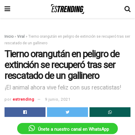
Inicio
»
Viral
»
Tierno orangután en peligro de extinción se recuperó tras ser
rescatado de un gallinero
Tierno orangután en peligro de
extinción se recuperó tras ser
rescatado de un gallinero
¡El animal ahora vive feliz con sus rescatistas!
por
estrending
9 junio, 2021
Únete a nuestro canal en WhatsApp