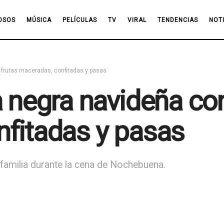
OSOS
MÚSICA
PELÍCULAS
TV
VIRAL
TENDENCIAS
NOT
 frutas maceradas, confitadas y pasas
a negra navideña con
fitadas y pasas
n familia durante la cena de Nochebuena.