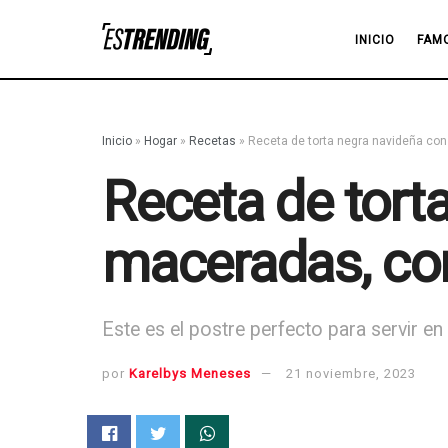
INICIO
FAM
Inicio
»
Hogar
»
Recetas
»
Receta de torta negra navideña con
Receta de tort
maceradas, con
Este es el postre perfecto para servir e
por
Karelbys Meneses
21 noviembre, 2023